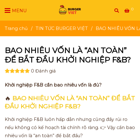
0
MENU
Trang chủ
/
TIN TỨC BURGER VIỆT
/
BAO NHIÊU VỐN L
BAO NHIÊU VỐN LÀ “AN TOÀN”
ĐỂ BẮT ĐẦU KHỞI NGHIỆP F&B?
0 Đánh giá
Khởi nghiệp F&B cần bao nhiêu vốn là đủ?
🔥
BAO NHIÊU VỐN LÀ “AN TOÀN” ĐỂ BẮT
ĐẦU KHỞI NGHIỆP F&B?
Khởi nghiệp F&B luôn hấp dẫn nhưng cũng đầy rủi ro
nếu không có kế hoạch tài chính rõ ràng. 👉 Vậy cần bao
nhiêu vốn là “an toàn” để bắt đầu?