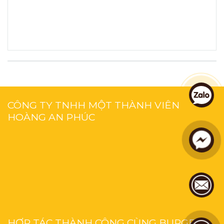
CÔNG TY TNHH MỘT THÀNH VIÊN
HOÀNG AN PHÚC
HỢP TÁC THÀNH CÔNG CÙNG BURGER