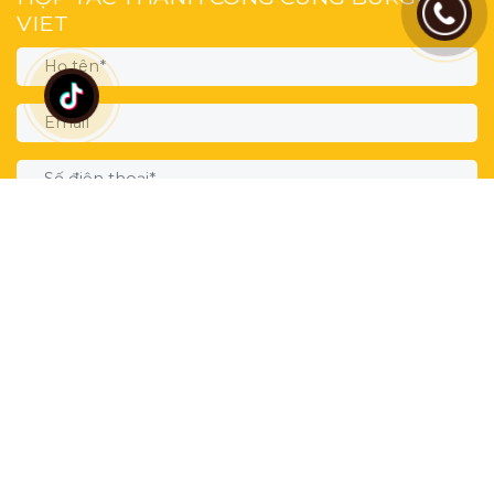
VIET
ĐĂNG KÍ TƯ VẤN NGAY
Copyright © 2011 BurgerViet | LTD | All rights
reserved.| Chính sách & quy định chung | Chính sách giao
hàng & thanh toán |Chính sách bảo mật thông tin | Tra
cứu hoá đơn | Liên hệ | CÔNG TY TNHH HOÀNG AN
PHÚC Địa chỉ: 1R DÂN CHỦ, BÌNH THỌ, TP. THỦ ĐỨC,
TP.HCM.