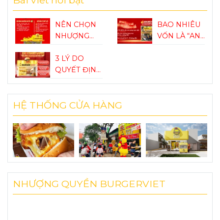
NÊN CHỌN
BAO NHIÊU
NHƯỢNG
VỐN LÀ “AN
QUYỀN HAY
TOÀN” ĐỂ
TỰ MỞ KHI
3 LÝ DO
BẮT ĐẦU
KINH
QUYẾT ĐỊNH
KHỞI
DOANH
THÀNH
NGHIỆP
F&B?
CÔNG KHI
F&B?
HỆ THỐNG CỬA HÀNG
NHƯỢNG
QUYỀN
BURGER
VIỆT
NHƯỢNG QUYỀN BURGERVIET