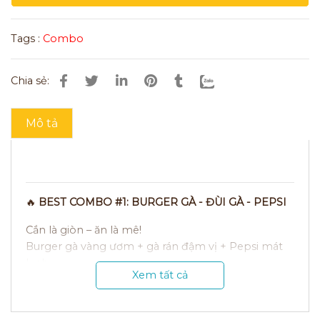
Tags :
Combo
Chia sẻ:
Mô tả
🔥
BEST COMBO #1: BURGER GÀ - ĐÙI GÀ - PEPSI
Cắn là giòn – ăn là mê!
Burger gà vàng ươm + gà rán đậm vị + Pepsi mát
lạnh
Xem tất cả
✨ Gà chiên giòn rụm, thịt mềm mọng
✨ Burger đầy đặn, sốt đậm đà