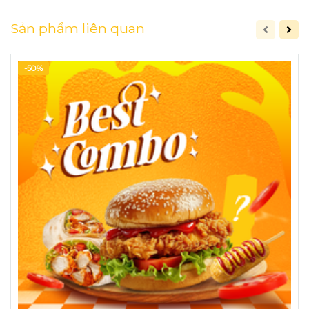
✨ Combo vừa no vừa đã – ăn là ghiền
Sản phẩm liên quan
Combo bao gồm:
🍔 1 Burger Gà Mayo
-50%
🍗 1 Đùi Gà Rán Giòn
⭐ 1 Ly Pepsi
👉 Lên đơn ngay! 🍔🔥
👉
Combo lý tưởng cho cặp đôi, bạn bè hoặc
team ăn xế vui vẻ no căng bụng!
HỆ THỐNG HAMBURGER TƯƠI -
NHƯỢNG QUYỀN THƯƠNG HIỆU
Hệ thống Hamburger Tươi
BURGERVIET
là một