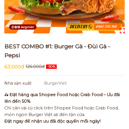
BEST COMBO #1: Burger Gà - Đùi Gà -
Pepsi
63.000đ
126.000đ
-50%
Nhà sản xuất:
BurgerViet
🛵
Đặt hàng qua Shopee Food hoặc Grab Food – Ưu đãi
lên đến 50%
Chỉ cần vài cú click trên Shopee Food hoặc Grab Food,
món ngon Burger Việt sẽ đến tận cửa.
Đặt ngay để nhận ưu đãi độc quyền mỗi ngày!