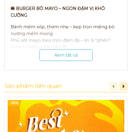
🍔 BURGER BÒ MAYO – NGON ĐẬM VỊ KHÓ
CƯỠNG
Bánh mềm xốp, thơm nhẹ – kẹp trọn miếng bò
nướng mềm mọng
Phủ sốt mayo béo mịn, đậm đà – ăn là “ghiền”
ngay từ miếng đầu tiên 😋
Xem tất cả
✨ Bò mềm juicy – đậm vị, thơm lừng
✨ Sốt mayo béo nhẹ – cân vị cực cuốn
✨ Rau tươi, cà chua – thêm chút thanh mát
🥤 Tặng kèm 1 ly Pepsi nhỏ – mát lạnh, ăn càng đã!
Sản phẩm liên quan
👉 Một chiếc burger “nhỏ mà có võ”
Thử một lần là nhớ hoài – chỉ có tại Burger Việt! 🔥🍔
-50%
HỆ THỐNG HAMBURGER TƯƠI -
NHƯỢNG QUYỀN THƯƠNG HIỆU