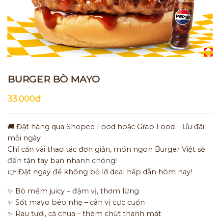
BURGER BÒ MAYO
33.000đ
🚚 Đặt hàng qua Shopee Food hoặc Grab Food – Ưu đãi
mỗi ngày
Chỉ cần vài thao tác đơn giản, món ngon Burger Việt sẽ
đến tận tay bạn nhanh chóng!
👉 Đặt ngay để không bỏ lỡ deal hấp dẫn hôm nay!
✨ Bò mềm juicy – đậm vị, thơm lừng
✨ Sốt mayo béo nhẹ – cân vị cực cuốn
✨ Rau tươi, cà chua – thêm chút thanh mát