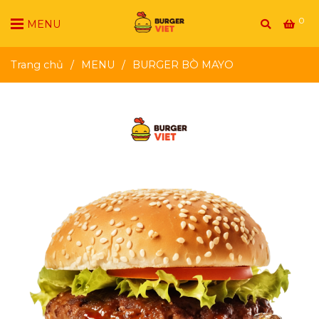
0
MENU
Trang chủ
/
MENU
/
BURGER BÒ MAYO