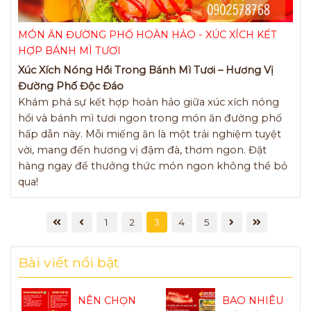
MÓN ĂN ĐƯỜNG PHỐ HOÀN HẢO - XÚC XÍCH KẾT
HỢP BÁNH MÌ TƯƠI
Xúc Xích Nóng Hổi Trong Bánh Mì Tươi – Hương Vị
Đường Phố Độc Đáo
Khám phá sự kết hợp hoàn hảo giữa xúc xích nóng
hổi và bánh mì tươi ngon trong món ăn đường phố
hấp dẫn này. Mỗi miếng ăn là một trải nghiệm tuyệt
vời, mang đến hương vị đậm đà, thơm ngon. Đặt
hàng ngay để thưởng thức món ngon không thể bỏ
qua!
1
2
3
4
5
Bài viết nổi bật
NÊN CHỌN
BAO NHIÊU