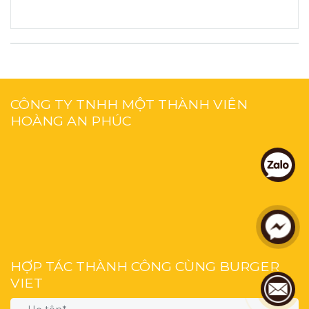
CÔNG TY TNHH MỘT THÀNH VIÊN
HOÀNG AN PHÚC
HỢP TÁC THÀNH CÔNG CÙNG BURGER
VIET