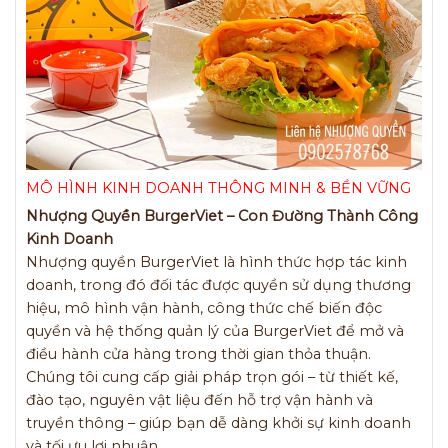
MÔ HÌNH KINH DOANH THÔNG MINH & BỀN VỮNG
Nhượng Quyền BurgerViet – Con Đường Thành Công
Kinh Doanh
Nhượng quyền BurgerViet là hình thức hợp tác kinh
doanh, trong đó đối tác được quyền sử dụng thương
hiệu, mô hình vận hành, công thức chế biến độc
quyền và hệ thống quản lý của BurgerViet để mở và
điều hành cửa hàng trong thời gian thỏa thuận.
Chúng tôi cung cấp giải pháp trọn gói – từ thiết kế,
đào tạo, nguyên vật liệu đến hỗ trợ vận hành và
truyền thông – giúp bạn dễ dàng khởi sự kinh doanh
và tối ưu lợi nhuận.