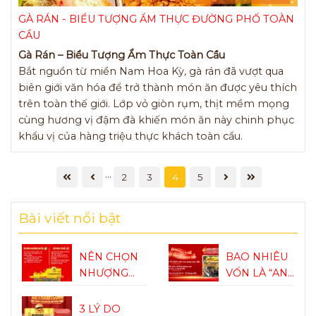
GÀ RÁN - BIỂU TƯỢNG ẨM THỰC ĐƯỜNG PHỐ TOÀN
CẦU
Gà Rán – Biểu Tượng Ẩm Thực Toàn Cầu
Bắt nguồn từ miền Nam Hoa Kỳ, gà rán đã vượt qua
biên giới văn hóa để trở thành món ăn được yêu thích
trên toàn thế giới. Lớp vỏ giòn rụm, thịt mềm mọng
cùng hương vị đậm đà khiến món ăn này chinh phục
khẩu vị của hàng triệu thực khách toàn cầu.
...
2
3
4
5
Bài viết nổi bật
NÊN CHỌN
BAO NHIÊU
NHƯỢNG
VỐN LÀ “AN
QUYỀN HAY
TOÀN” ĐỂ
TỰ MỞ KHI
BẮT ĐẦU
3 LÝ DO