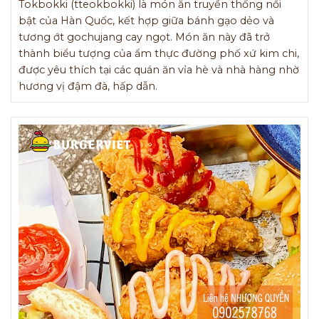
Tokbokki (tteokbokki) là món ăn truyền thống nổi
bật của Hàn Quốc, kết hợp giữa bánh gạo dẻo và
tương ớt gochujang cay ngọt. Món ăn này đã trở
thành biểu tượng của ẩm thực đường phố xứ kim chi,
được yêu thích tại các quán ăn vỉa hè và nhà hàng nhờ
hương vị đậm đà, hấp dẫn.